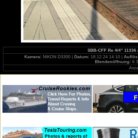
SBB-CFF Re 4/4" 11336 /
Kamera:
NIKON D3300 |
Datum:
18.12.24 14:10 |
Auflö
Blendenöffnung:
6.3
Anza