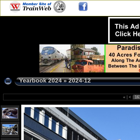
Yearbook 2024
»
2024-12
«
|
<
|
16