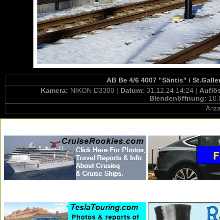
AB Be 4/6 4007 "Säntis" / St.Gall
Kamera:
NIKON D3300 |
Datum:
31.12.24 14:24 |
Auflö
Blendenöffnung:
10.
Anza