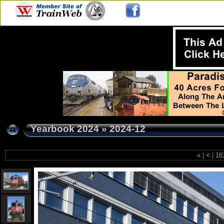
Yearbook 2024
»
2024-12
«
|
<
|
16