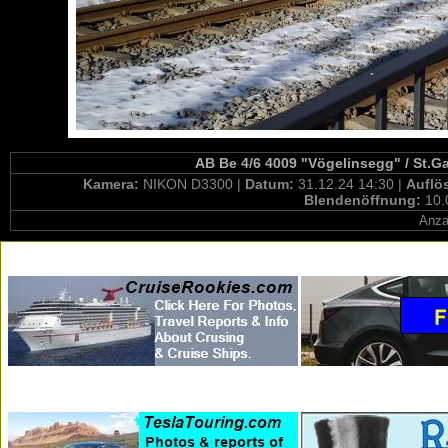
AB Be 4/6 4009 "Vögelinsegg" / St.G
Kamera:
NIKON D3300 |
Datum:
31.12.24 14:30 |
Auflö
Blendenöffnung:
10.
Anza