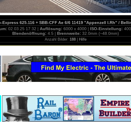
Express 625.116 + SBB-CFF Ae 6/6 11419 "Appenzell I.Rh" / Belli
tum:
02.03.25 17:32 |
Auflösung:
6000 x 4000 |
ISO-Einstellung:
400
Blendenöffnung:
4.5 |
Brennweite:
32.0mm (~48.0mm)
Anzahl Bilder:
188
|
Hilfe