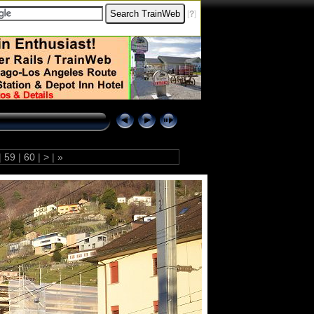
[
?
]
|
59
|
60
|
>
|
»