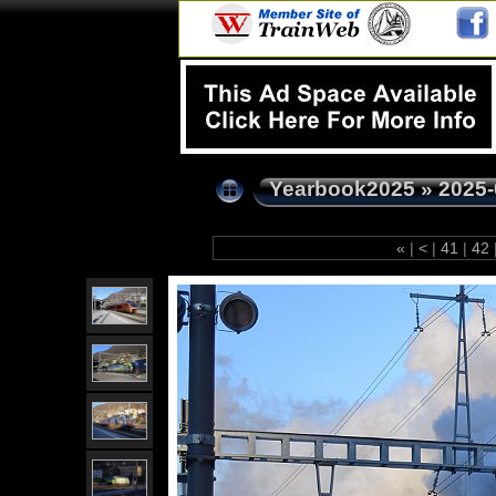
Yearbook2025
»
2025-
«
|
<
|
41
|
42