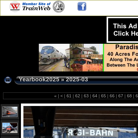
Yearbook2025
»
2025-03
«
|
<
|
61
|
62
|
63
|
64
|
65
|
66
|
67
|
68
|
6