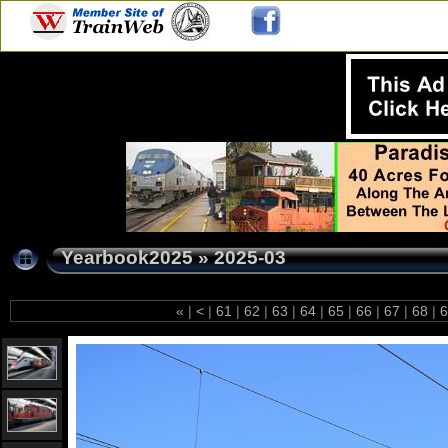
Yearbook2025
»
2025-03
«
|
<
|
61
|
62
|
63
|
64
|
65
|
66
|
67
|
68
|
6