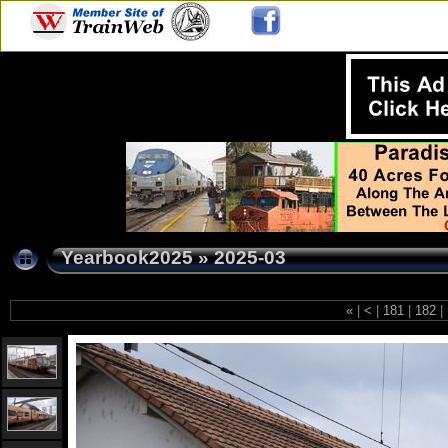
Yearbook2025
»
2025-03
«
|
<
|
181
|
182
|