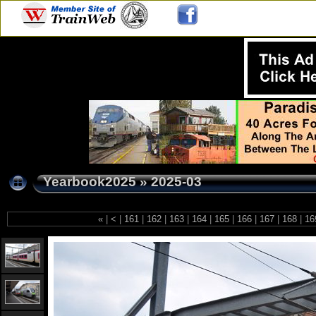
Yearbook2025
»
2025-03
«
|
<
|
161
|
162
|
163
|
164
|
165
|
166
|
167
|
168
|
16