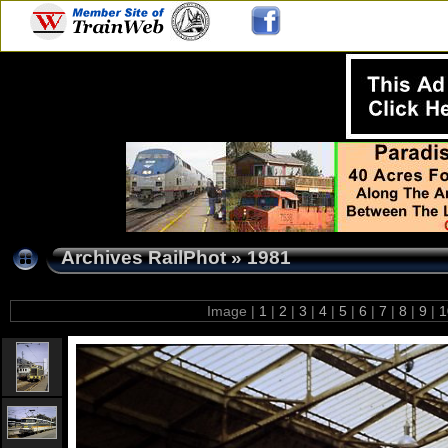
Archives RailPhot
»
1981
Image |
1
|
2
|
3
|
4
|
5
|
6
|
7
|
8
|
9
|
1