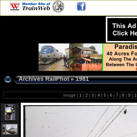
Archives RailPhot
»
1981
Image |
1
|
2
|
3
|
4
|
5
|
6
|
7
|
8
|
9
|
1