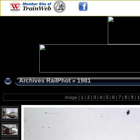
Archives RailPhot
»
1981
Image |
1
|
2
|
3
|
4
|
5
|
6
|
7
|
8
|
9
|
1