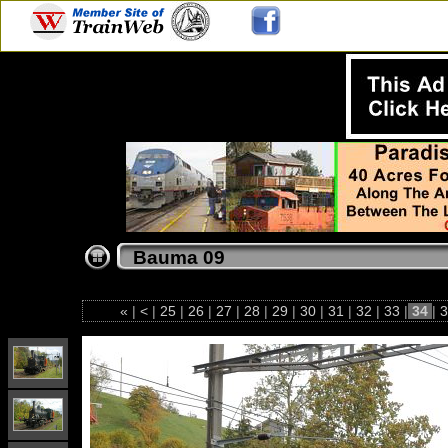
Bauma 09
«
|
<
|
25
|
26
|
27
|
28
|
29
|
30
|
31
|
32
|
33
|
34
|
3