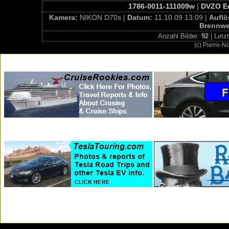
1786-0011-111009w
|
DVZO Ed
Kamera:
NIKON D70s |
Datum:
11.10.09 13:09 |
Aufl
Brennwe
Anzahl Bilder:
92
| Letz
(c) Pierre-N