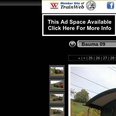
Bauma 09
«
|
<
|
25
|
26
|
27
|
28