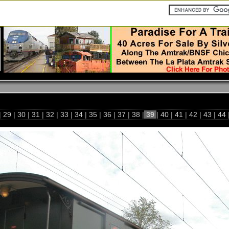
|
29
|
30
|
31
|
32
|
33
|
34
|
35
|
36
|
37
|
38
|
39
|
40
|
41
|
42
|
43
|
44