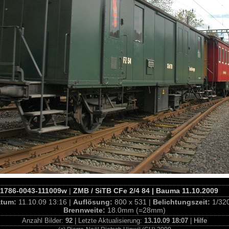
1786-0043-111009w
|
ZMB / SiTB CFe 2/4 84 | Bauma 11.10.2009
atum:
11.10.09 13:16 |
Auflösung:
800 x 531 |
Belichtungszeit:
1/32
Brennweite:
18.0mm (=28mm)
Anzahl Bilder:
92
| Letzte Aktualisierung:
13.10.09 18:07
|
Hilfe