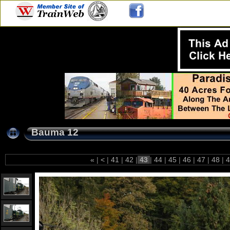
Bauma 12
«
|
<
|
41
|
42
|
43
|
44
|
45
|
46
|
47
|
48
|
4