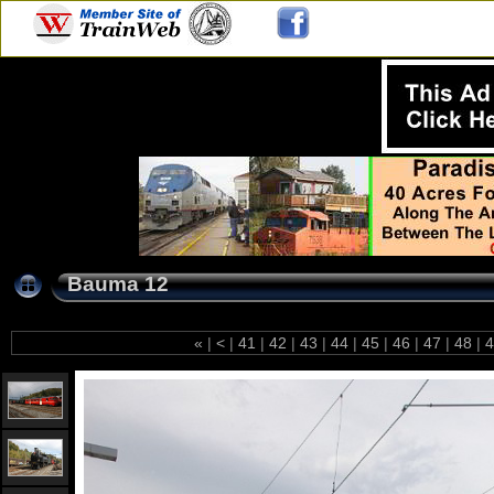
Bauma 12
«
|
<
|
41
|
42
|
43
|
44
|
45
|
46
|
47
|
48
|
4