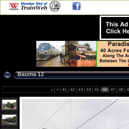
Bauma 12
«
|
<
|
41
|
42
|
43
|
44
|
45
|
46
|
47
|
48
|
4