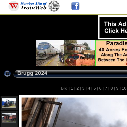
Brugg 2024
Bild |
1
|
2
|
3
|
4
|
5
|
6
|
7
|
8
|
9
|
1