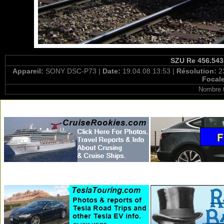
SZU Re 456.543-
Appareil:
SONY DSC-P73 |
Date:
19.04.08 13:53 |
Résolution:
2
Focal
Nombre t