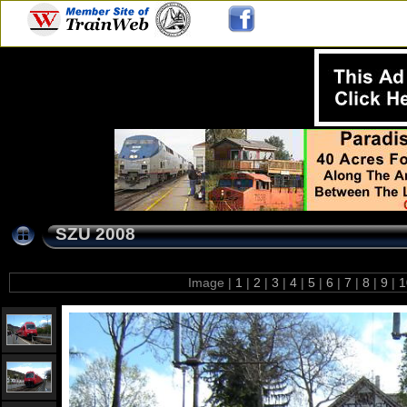
SZU 2008
Image |
1
|
2
|
3
|
4
|
5
|
6
|
7
|
8
|
9
|
1