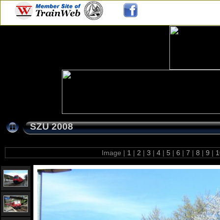
SZU 2008
Image |
1
|
2
|
3
|
4
|
5
|
6
|
7
|
8
|
9
|
1