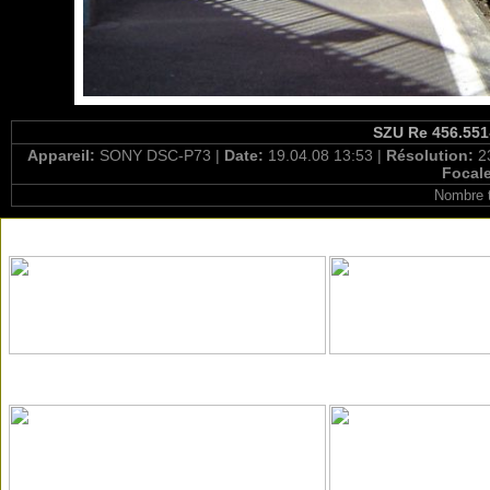
SZU Re 456.551-
Appareil:
SONY DSC-P73 |
Date:
19.04.08 13:53 |
Résolution:
2
Focal
Nombre t