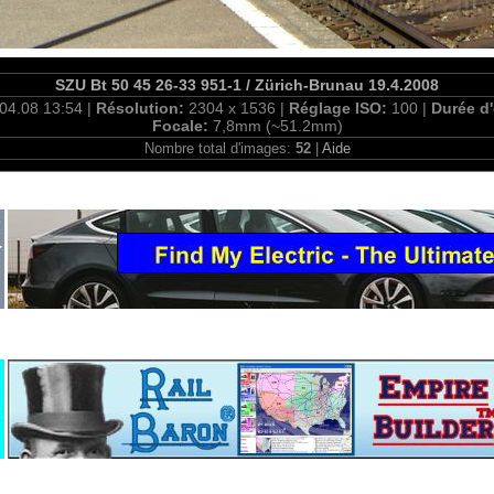
SZU Bt 50 45 26-33 951-1 / Zürich-Brunau 19.4.2008
04.08 13:54 |
Résolution:
2304 x 1536 |
Réglage ISO:
100 |
Durée d
Focale:
7,8mm (~51.2mm)
Nombre total d'images:
52
|
Aide