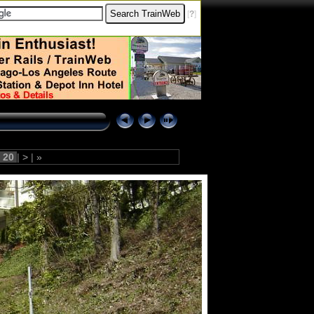
[
?
]
20
|
>
|
»