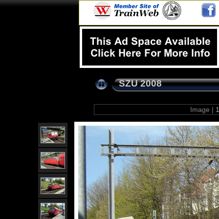
SZU 2008
Image |