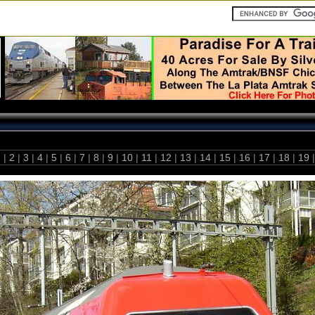
1
|
2
|
3
|
4
|
5
|
6
|
7
|
8
|
9
|
10
|
11
|
12
|
13
|
14
|
15
|
16
|
17
|
18
|
19
|