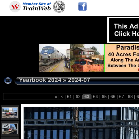
Yearbook 2024
»
2024-07
«
|
<
|
61
|
62
|
63
|
64
|
65
|
66
|
67
|
68
|
6