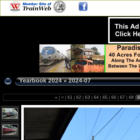
Yearbook 2024
»
2024-07
«
|
<
|
61
|
62
|
63
|
64
|
65
|
66
|
67
|
68
|
6