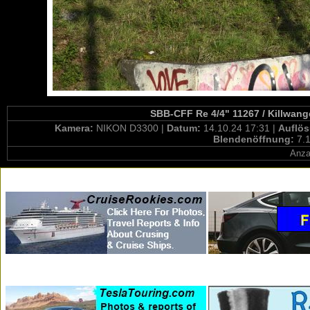
SBB-CFF Re 4/4" 11267 / Killwang
Kamera:
NIKON D3300 |
Datum:
14.10.24 17:31 |
Auflö
Blendenöffnung:
7.1
Anza