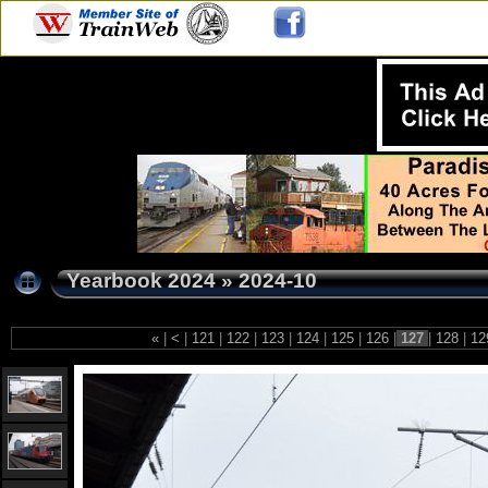
Yearbook 2024
»
2024-10
«
|
<
|
121
|
122
|
123
|
124
|
125
|
126
|
127
|
128
|
12