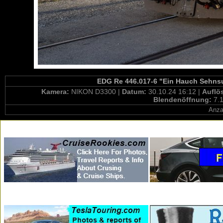
EDG Re 446.017-6 "Ein Hauch Sehnsuc
Kamera:
NIKON D3300 |
Datum:
30.10.24 16:12 |
Auflö
Blendenöffnung:
7.1
Anza