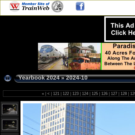
Yearbook 2024
»
2024-10
«
|
<
|
121
|
122
|
123
|
124
|
125
|
126
|
127
|
128
|
12