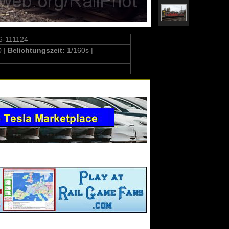
6-111124
0 |
Belichtungszeit:
1/160s |