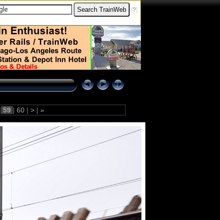
[
?
]
|
59
|
60
|
>
|
»