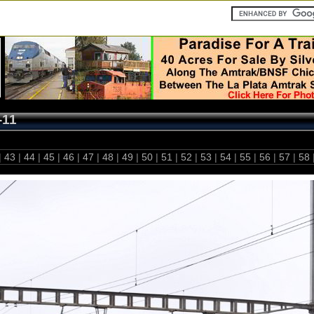
-11
|
43
|
44
|
45
|
46
|
47
|
48
|
49
|
50
|
51
|
52
|
53
|
54
|
55
|
56
|
57
|
58