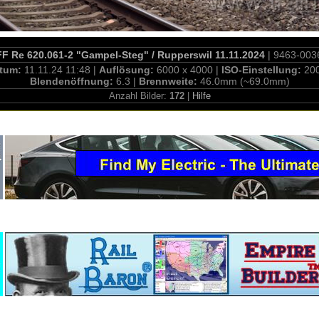
F Re 620.061-2 "Gampel-Steg" / Rupperswil 11.11.2024
| 9463-003
tum:
11.11.24 11:48 |
Auflösung:
6000 x 4000 |
ISO-Einstellung:
20
Blendenöffnung:
6.3 |
Brennweite:
46.0mm (~69.0mm)
Anzahl Bilder:
172
|
Hilfe