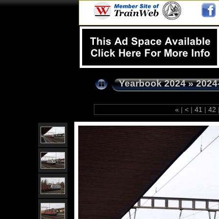
Yearbook 2024
»
2024
«
|
<
|
41
|
42