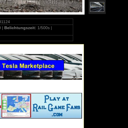
81124
0 |
Belichtungszeit:
1/500s |