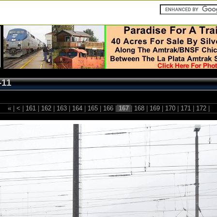
-11
«
|
<
|
161
|
162
|
163
|
164
|
165
|
166
|
167
|
168
|
169
|
170
|
171
|
172
|