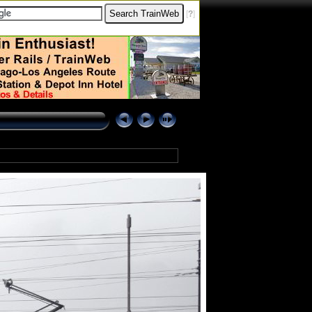
[
?
]