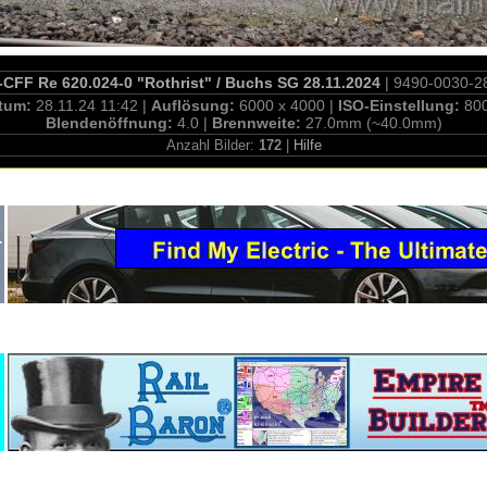
CFF Re 620.024-0 "Rothrist" / Buchs SG 28.11.2024
| 9490-0030-2
tum:
28.11.24 11:42 |
Auflösung:
6000 x 4000 |
ISO-Einstellung:
80
Blendenöffnung:
4.0 |
Brennweite:
27.0mm (~40.0mm)
Anzahl Bilder:
172
|
Hilfe