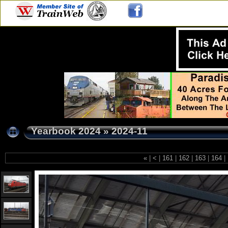
Yearbook 2024
»
2024-11
«
|
<
|
161
|
162
|
163
|
164
|