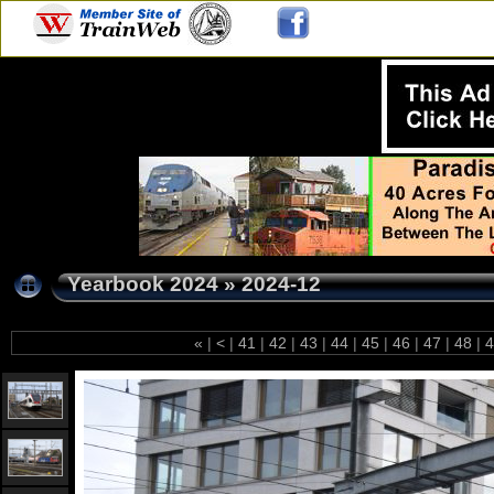
Yearbook 2024
»
2024-12
«
|
<
|
41
|
42
|
43
|
44
|
45
|
46
|
47
|
48
|
4