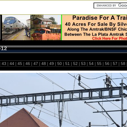
-12
|
43
|
44
|
45
|
46
|
47
|
48
|
49
|
50
|
51
|
52
|
53
|
54
|
55
|
56
|
57
|
58