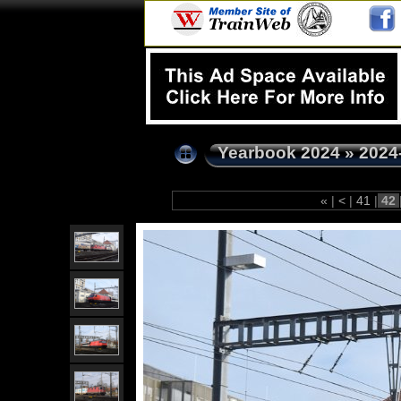
Yearbook 2024
»
2024
«
|
<
|
41
|
42