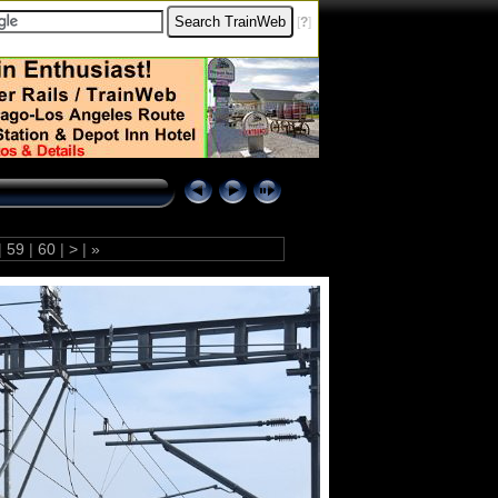
[
?
]
|
59
|
60
|
>
|
»