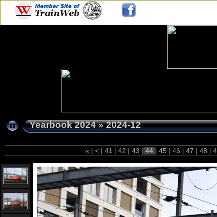
Yearbook 2024
»
2024-12
«
|
<
|
41
|
42
|
43
|
44
|
45
|
46
|
47
|
48
|
4