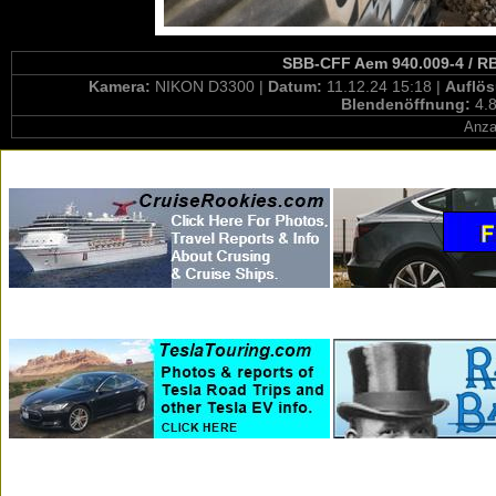
SBB-CFF Aem 940.009-4 / RB
Kamera:
NIKON D3300 |
Datum:
11.12.24 15:18 |
Auflö
Blendenöffnung:
4.8
Anza