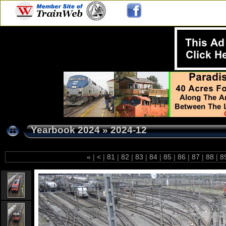
Yearbook 2024
»
2024-12
«
|
<
|
81
|
82
|
83
|
84
|
85
|
86
|
87
|
88
|
8