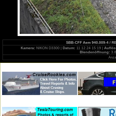
SBB-CFF Aem 940.009-4 / RB
Kamera:
NIKON D3300 |
Datum:
11.12.24 15:19 |
Auflö
Blendenöffnung:
3.8
Anza