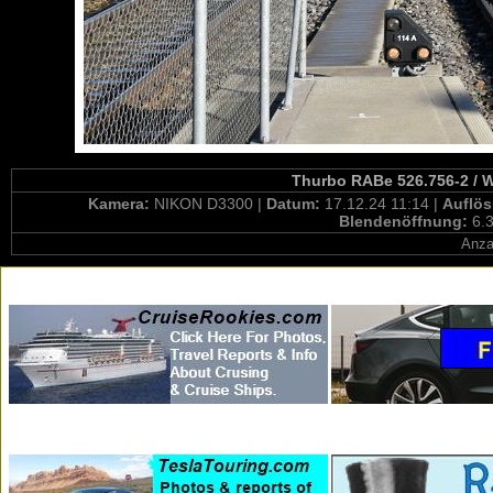
Thurbo RABe 526.756-2 / W
Kamera:
NIKON D3300 |
Datum:
17.12.24 11:14 |
Auflö
Blendenöffnung:
6.3
Anza