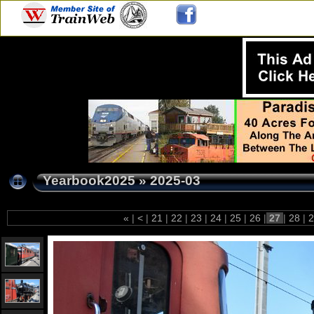
Yearbook2025
»
2025-03
«
|
<
|
21
|
22
|
23
|
24
|
25
|
26
|
27
|
28
|
2