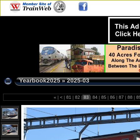
Yearbook2025
»
2025-03
«
|
<
|
81
|
82
|
83
|
84
|
85
|
86
|
87
|
88
|
8