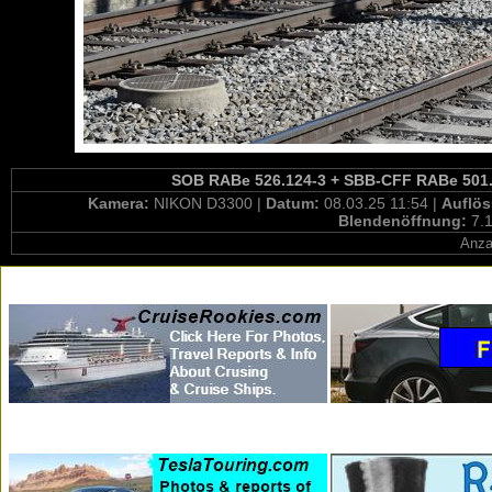
SOB RABe 526.124-3 + SBB-CFF RABe 501.0
Kamera:
NIKON D3300 |
Datum:
08.03.25 11:54 |
Auflö
Blendenöffnung:
7.1
Anza