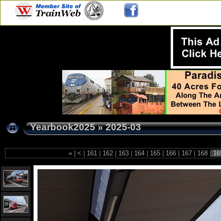
Yearbook2025
»
2025-03
«
|
<
|
161
|
162
|
163
|
164
|
165
|
166
|
167
|
168
|
16