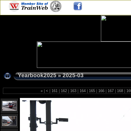
Yearbook2025
»
2025-03
«
|
<
|
161
|
162
|
163
|
164
|
165
|
166
|
167
|
168
|
16