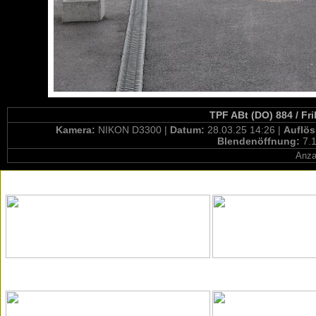
TPF ABt (DO) 884 / Fr
Kamera:
NIKON D3300 |
Datum:
28.03.25 14:26 |
Auflö
Blendenöffnung:
7.1
Anza