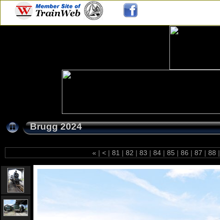
Brugg 2024
«
|
<
|
81
|
82
|
83
|
84
|
85
|
86
|
87
|
88
|