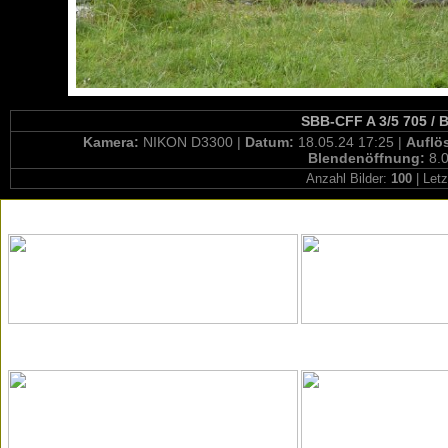
SBB-CFF A 3/5 705 / 
Kamera:
NIKON D3300 |
Datum:
18.05.24 17:25 |
Auflö
Blendenöffnung:
8.0
Anzahl Bilder:
100
| Letz