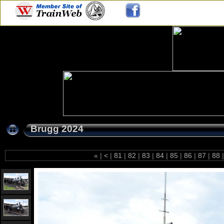
Brugg 2024
«
|
<
|
81
|
82
|
83
|
84
|
85
|
86
|
87
|
88
|