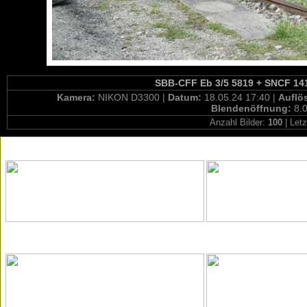
SBB-CFF Eb 3/5 5819 + SNCF 141
Kamera:
NIKON D3300 |
Datum:
18.05.24 17:40 |
Auflö
Blendenöffnung:
8.0
Anzahl Bilder:
100
| Letz