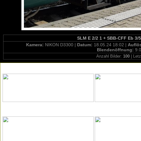
SLM E 2/2 1 + SBB-CFF Eb 3/5
Kamera:
NIKON D3300 |
Datum:
18.05.24 18:02 |
Auflö
Blendenöffnung:
9.0
Anzahl Bilder:
100
| Letz