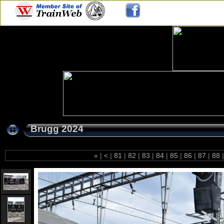
Brugg 2024
«
|
<
|
81
|
82
|
83
|
84
|
85
|
86
|
87
|
88
|