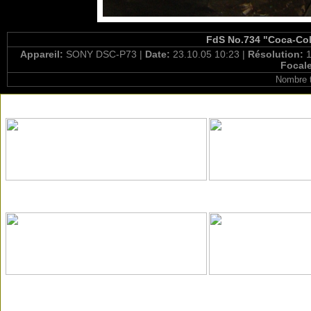
FdS No.734 "Coca-Cola
Appareil:
SONY DSC-P73 |
Date:
23.10.05 10:23 |
Résolution:
1
Focal
Nombre t