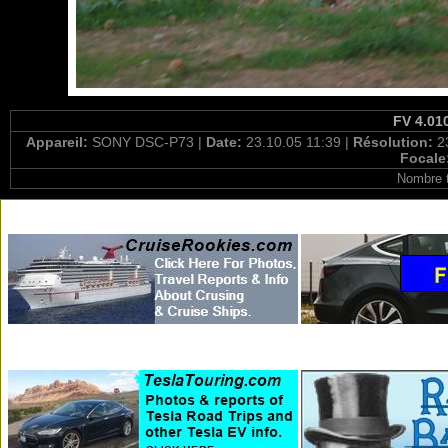
FV 4.01
Appareil:
SONY DSC-P73 |
Date:
23.10.05 11:39 |
Résolution:
2
Focale
Nombre t