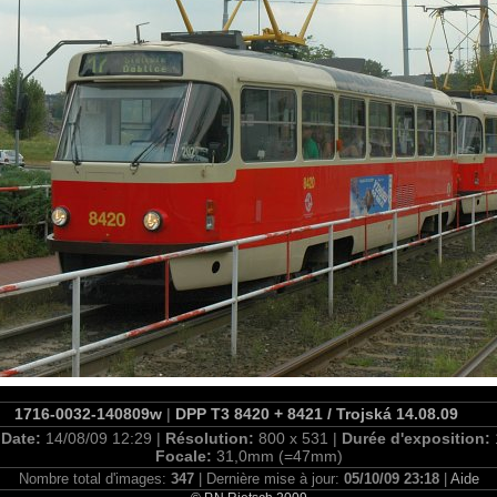
1716-0032-140809w
|
DPP T3 8420 + 8421 / Trojská 14.08.09
|
Date:
14/08/09 12:29 |
Résolution:
800 x 531 |
Durée d'exposition:
Focale:
31,0mm (=47mm)
Nombre total d'images:
347
| Dernière mise à jour:
05/10/09 23:18
|
Aide