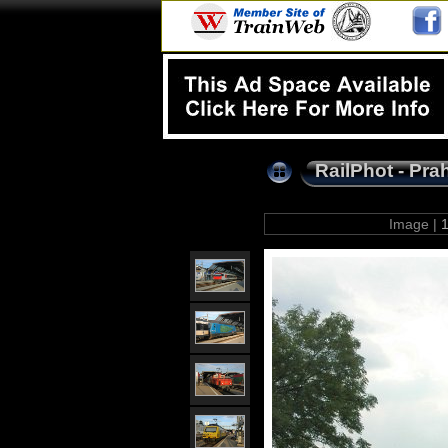
RailPhot - Pra
Image |