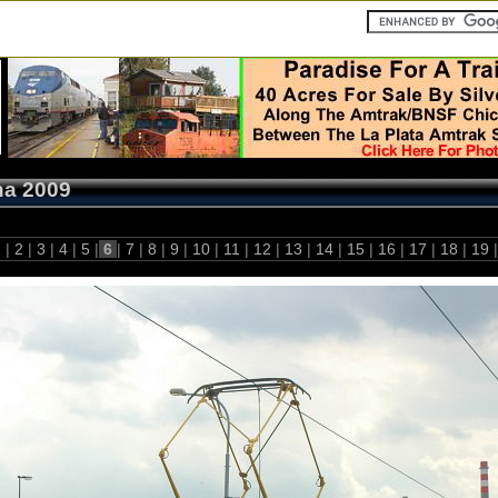
ha 2009
1
|
2
|
3
|
4
|
5
|
6
|
7
|
8
|
9
|
10
|
11
|
12
|
13
|
14
|
15
|
16
|
17
|
18
|
19
|