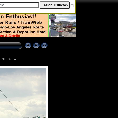
[
?
]
20
|
>
|
»