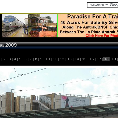
ha 2009
1
|
2
|
3
|
4
|
5
|
6
|
7
|
8
|
9
|
10
|
11
|
12
|
13
|
14
|
15
|
16
|
17
|
18
|
19
|