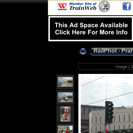
RailPhot - Pra
Image |