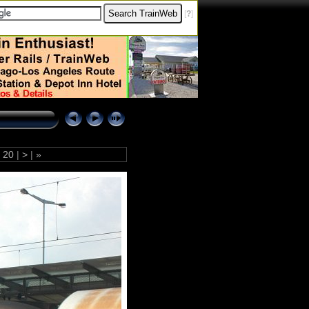
[
?
]
20
|
>
|
»