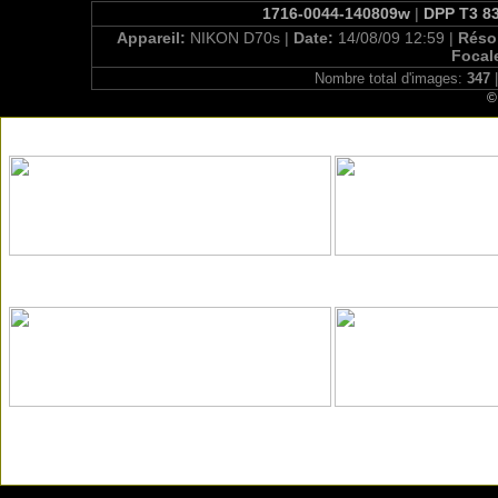
1716-0044-140809w
|
DPP T3 83
Appareil:
NIKON D70s |
Date:
14/08/09 12:59 |
Réso
Focal
Nombre total d'images:
347
|
©