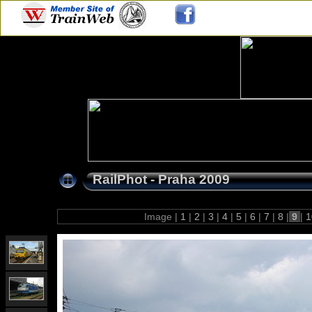
RailPhot - Praha 2009
Image |
1
|
2
|
3
|
4
|
5
|
6
|
7
|
8
|
9
|
1