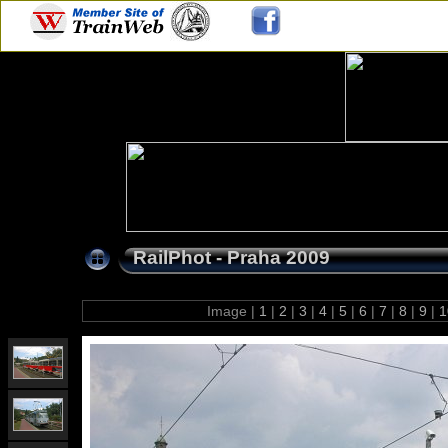
RailPhot - Praha 2009
Image |
1
|
2
|
3
|
4
|
5
|
6
|
7
|
8
|
9
|
1