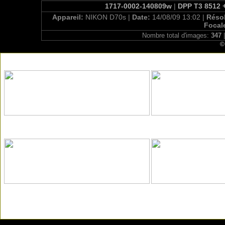
1717-0002-140809w
|
DPP T3 8512 +
Appareil:
NIKON D70s |
Date:
14/08/09 13:02 |
Réso
Focal
Nombre total d'images:
347
|
©