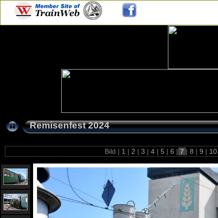
Remisenfest 2024
Bild |
1
|
2
|
3
|
4
|
5
|
6
|
7
|
8
|
9
|
1