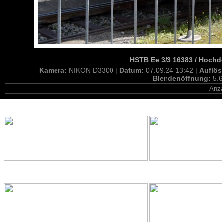
HSTB Ee 3/3 16383 / Hochdo
Kamera:
NIKON D3300 |
Datum:
07.09.24 13:42 |
Auflö
Blendenöffnung:
5.6
Anza