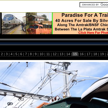
2
|
3
|
4
|
5
|
6
|
7
|
8
|
9
|
10
|
11
|
12
|
13
|
14
|
15
|
16
|
17
|
18
|
19
|