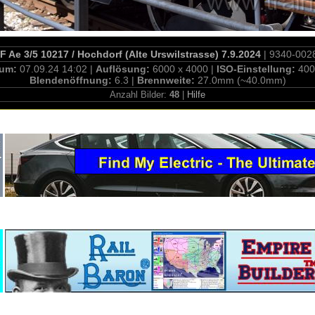
 Ae 3/5 10217 / Hochdorf (Alte Urswilstrasse) 7.9.2024
| 9340-002
tum:
07.09.24 14:02 |
Auflösung:
6000 x 4000 |
ISO-Einstellung:
400
Blendenöffnung:
6.3 |
Brennweite:
27.0mm (~40.0mm)
Anzahl Bilder:
48
|
Hilfe