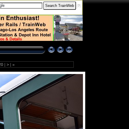
[
?
]
20
|
>
|
»