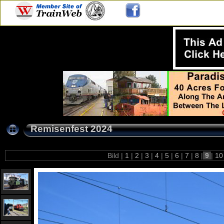
Remisenfest 2024
Bild |
1
|
2
|
3
|
4
|
5
|
6
|
7
|
8
|
9
|
1